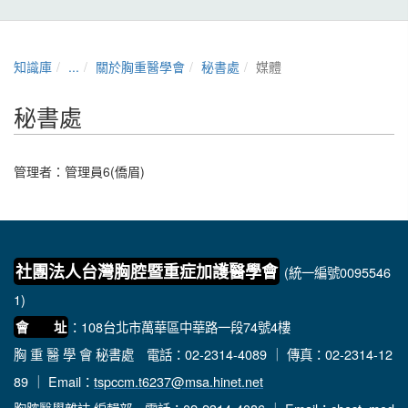
知識庫
...
關於胸重醫學會
秘書處
媒體
秘書處
管理者：
管理員6(僑眉)
社團法人台灣胸腔暨重症加護醫學會
(統一編號0095546
1)
：108台北市萬華區中華路一段74號4樓
會 址
胸 重 醫 學 會 秘書處
電話：02-2314-4089 ｜ 傳真：02-2314-12
89 ｜ Email：
tspccm.t6237@msa.hinet.net