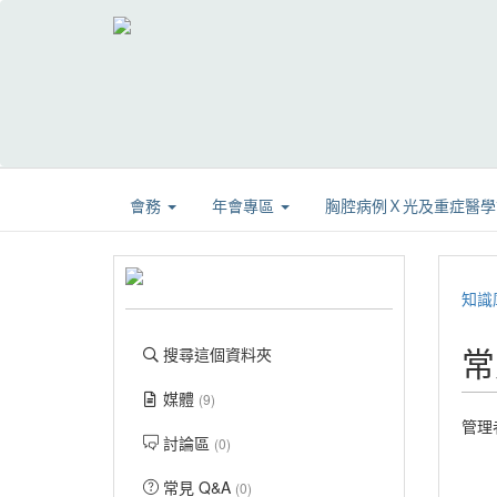
會務
年會專區
胸腔病例Ｘ光及重症醫
知識
常
搜尋這個資料夾
媒體
(9)
管理
討論區
(0)
常見 Q&A
(0)