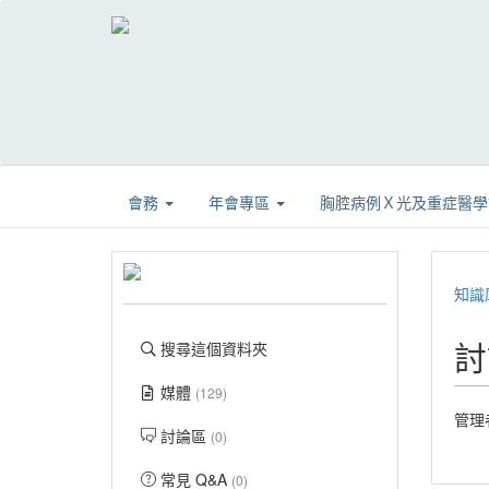
會務
年會專區
胸腔病例Ｘ光及重症醫
知識
討
搜尋這個資料夾
媒體
(129)
管理
討論區
(0)
常見 Q&A
(0)