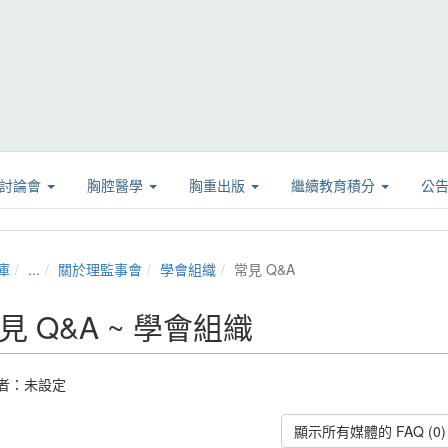
學討論會
胸腔醫學
胸重出版
繼續教育積分
公
庫
...
關於理監事會
學會組織
常見 Q&A
見 Q&A ~ 學會組織
者：未設定
顯示所有媒體的 FAQ (0)