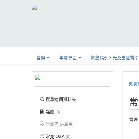
會務
年會專區
胸腔病例Ｘ光及重症醫
知識
常
搜尋這個資料夾
媒體
(3)
管理
討論區
(未啟用)
常見 Q&A
(0)