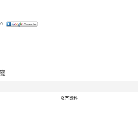
30
f
賓廳
沒有資料