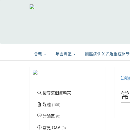
會務
年會專區
胸腔病例Ｘ光及重症醫
知識
常
搜尋這個資料夾
媒體
(109)
討論區
(0)
常見 Q&A
(0)