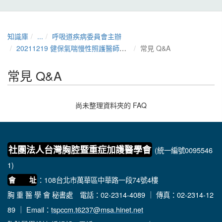
知識庫
...
呼吸道疾病委員會主辦
20211219 健保氣喘慢性照護醫師資格認證與進修演講課程
常見 Q&A
常見 Q&A
尚未整理資料夾的 FAQ
社團法人台灣胸腔暨重症加護醫學會
(統一編號0095546
1)
：108台北市萬華區中華路一段74號4樓
會 址
胸 重 醫 學 會 秘書處
電話：02-2314-4089 ｜ 傳真：02-2314-12
89 ｜ Email：
tspccm.t6237@msa.hinet.net