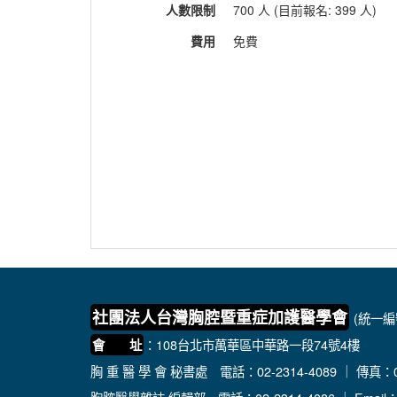
人數限制
700 人 (目前報名: 399 人)
費用
免費
社團法人台灣胸腔暨重症加護醫學會
(統一編號
：108台北市萬華區中華路一段74號4樓
會 址
胸 重 醫 學 會 秘書處
電話：02-2314-4089 ｜ 傳真：02