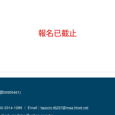
報名已截止
00955461)
-2314-1289 ｜ Email：
tspccm.t6237@msa.hinet.net