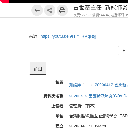
古世基主任_新冠肺
長度: 27:32,
瀏覽: 4484,
最近修訂: 20
來源 :
https://youtu.be/9HTfHRMqRtg
上
詳細
位置
知識庫
...
20200412 因應
資料夾名稱
20200412 因應新冠肺炎(COVI
上傳者
管理員9 (羽亭)
單位
台灣胸腔暨重症加護醫學會 (TSP
建立
2020-04-17 09:44:50