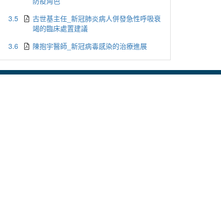
防疫角色
3.5
古世基主任_新冠肺炎病人併發急性呼吸衰
竭的臨床處置建議
3.6
陳抱宇醫師_新冠病毒感染的治療進展
用或轉載。