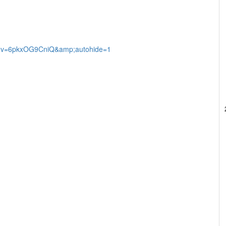
h?v=6pkxOG9CniQ&amp;autohide=1