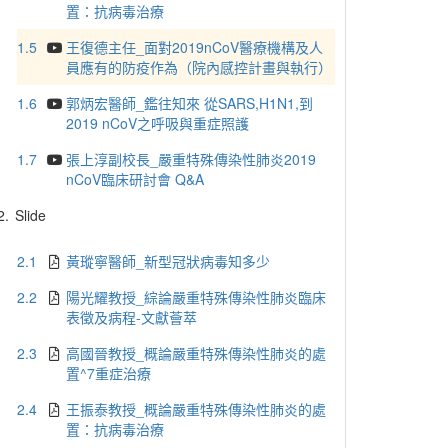
置：抗病毒治療
1.5
王復德主任_面對2019nCoV醫療機構及人
員應有的防疫作為（院內感控計畫與執行）
1.6
郭炳宏醫師_鑑往知來 從SARS,H1N1,到
2019 nCoV之呼吸與重症照護
1.7
張上淳副校長_嚴重特殊傳染性肺炎2019
nCoV臨床研討會 Q&A
2.
Slide
2.1
黃瑽寧醫師_新型冠狀病毒知多少
2.2
陽光耀教授_綜論嚴重特殊傳染性肺炎臨床
表徵及病程-文獻薈萃
2.3
高國晉教授_概論嚴重特殊傳染性肺炎的處
置^7重症治療
2.4
王振泰教授_概論嚴重特殊傳染性肺炎的處
置：抗病毒治療