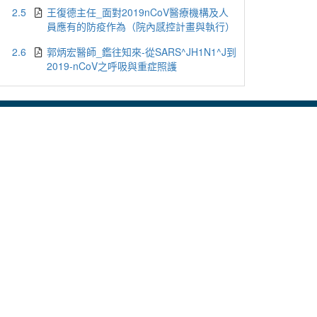
2.5
王復德主任_面對2019nCoV醫療機構及人
員應有的防疫作為（院內感控計畫與執行）
2.6
郭炳宏醫師_鑑往知來-從SARS^JH1N1^J到
2019-nCoV之呼吸與重症照護
用或轉載。