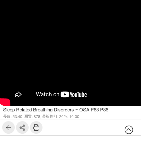
Sleep Related Breathing Disorders ~ OSA P63 P86
長度: 53:40,
瀏覽: 878,
最近修訂: 2024-10-30