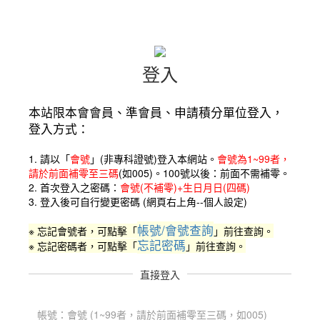
登入
本站限本會會員、準會員、申請積分單位登入，
登入方式：
1. 請以「
會號
」(非專科證號)
登入本網站。
會號為1~99者，
請於前面補零至三碼
(如005)。
100號以後：前面不需補零。
2. 首次登入之密碼：
會號(不補零)+生日月日(四碼)
3. 登入後可自行變更密碼 (網頁右上角--個人設定)
帳號/會號查詢
※ 忘記會號者，可點擊「
」前往查詢。
忘記密碼
※ 忘記密碼者，可點擊「
」前往查詢。
直接登入